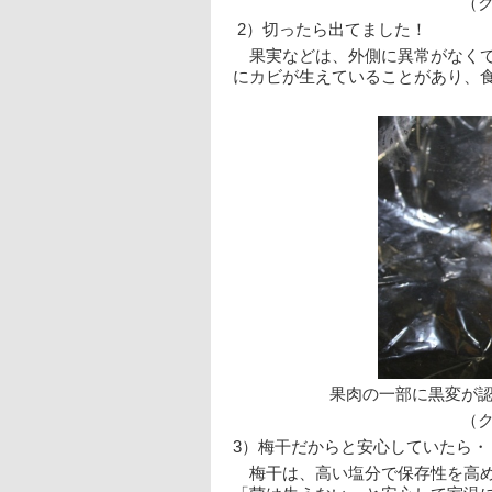
（
 2）切ったら出てました！
　果実などは、外側に異常がなく
にカビが生えていることがあり、
果肉の一部に黒変が
（
3）梅干だからと安心していたら・
　梅干は、高い塩分で保存性を高