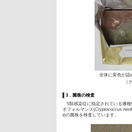
全体に変色が認
（
3．菌株の検査
　5類感染症に指定されている播
オフォルマンス(
Cryptococcus neo
ii
)の菌株を検査しています。