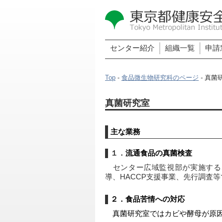
センター紹介
組織一覧
申請
Top
-
食品微生物研究科のページ
- 真菌
真菌研究室
主な業務
１．
流通食品の真菌検査
　センター広域監視部が実施する
導、HACCP支援事業、先行調査
２．
食品苦情への対応
　真菌研究室ではカビや酵母が原