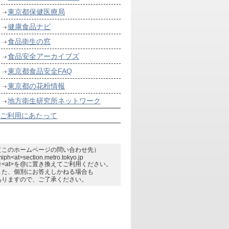
東京都保健医療局
健康食品ナビ
食品衛生の窓
食品安全アーカイブズ
東京都食品安全FAQ
東京都の花粉情報
地方衛生研究所ネットワーク
ご利用にあたって
（このホームページの問い合わせ先）
miph<at>section.metro.tokyo.jp
※<at>を@に置き換えてご利用ください。
また、個別にお答えしかねる場合も
ありますので、ご了承ください。