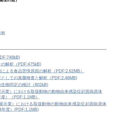
衛生の窓）
事例
748kB)
析（PDF:475kB)
よる食品苦情原因の解析（PDF:2.62MB）
しての真菌検査と解析（PDF:2.46MB)
物同定の検討（802kB)
展示業）における取扱動物の動物由来感染症起因病原体
）（PDF:1.1MB）
展示業）における取扱動物の動物由来感染症起因病原
体
）(PDF:1.1MB)