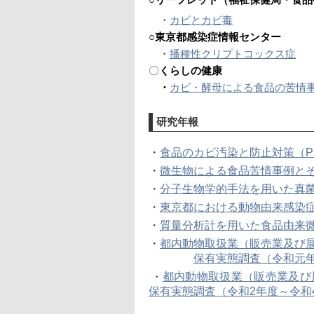
○リーフレット（福祉保健局・食品
　・
カビとカビ毒
○東京都感染症情報センター
　・
播種性クリプトコックス症
〇
くらしの健康
　・
カビ・酵母による食品の苦情
研究年報
・
食品のカビ汚染と防止対策（PDF:
・
微生物による食品苦情事例とその解
・
分子生物学的手法を用いた真菌に
・
東京都における動物由来感染症と
・
質量分析計を用いた食品由来微生
・
都内動物取扱業（販売業及び
保有実態調査（令和元年度
都内動物取扱業（販売業及び
 ・
保有実態調査（令和2年度～令和4年度