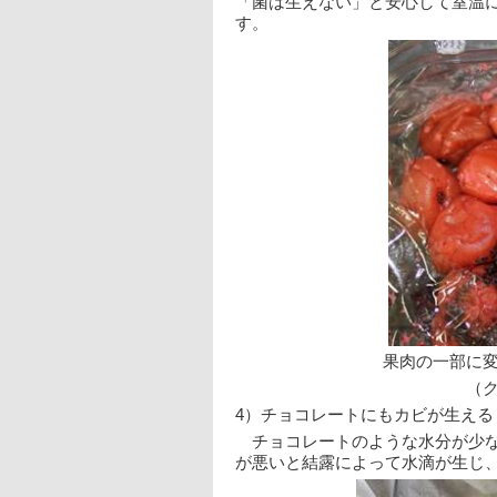
「菌は生えない」と安心して室温
す。
果肉の一部に
（
4）チョコレートにもカビが生える
　チョコレートのような水分が少
が悪いと結露によって水滴が生じ