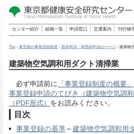
センター紹介
組織一覧
申請窓口
交通案内
刊行物
Top
-
東京都の事業登録制度
-
新規申請・再登録申請のページ
- 建築物
建築物空気調和用ダクト清掃業
　必ず申請前に
「事業登録制度の概要」
事業登録申請のてびき（建築物空気調
（PDF形式）
をお読みください。
目次
事業登録の基準
～
建築物空気調和用