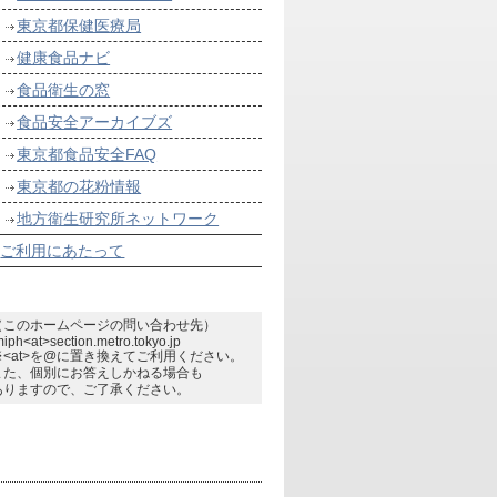
東京都保健医療局
健康食品ナビ
食品衛生の窓
食品安全アーカイブズ
東京都食品安全FAQ
東京都の花粉情報
地方衛生研究所ネットワーク
ご利用にあたって
（このホームページの問い合わせ先）
miph<at>section.metro.tokyo.jp
※<at>を@に置き換えてご利用ください。
また、個別にお答えしかねる場合も
ありますので、ご了承ください。