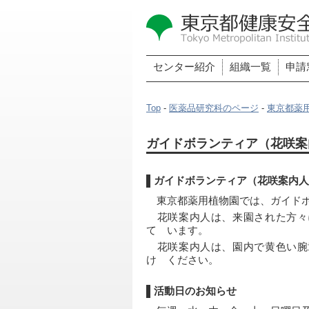
センター紹介
組織一覧
申請
Top
-
医薬品研究科のページ
-
東京都薬
ガイドボランティア（花咲案
ガイドボランティア（花咲案内人
　東京都薬用植物園では、ガイド
　花咲案内人は、来園された方々
て　います。
　花咲案内人は、園内で黄色い腕
け　ください。
活動日のお知らせ