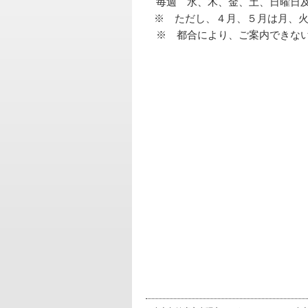
毎週　水、木、金、土、日曜日
   ※　ただし、４月、５月は月
　※　都合により、ご案内できな