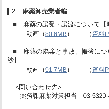
２ 麻薬卸売業者編
■　麻薬の譲受・譲渡について【
　　　動画（
80.6MB
）　　（
資料P
■　麻薬の廃棄と事故、帳簿につ
秒】
　　　動画（
91.7MB
）　　（
資料P
　 <問い合わせ先>
　　薬務課麻薬対策担当　03-5320-4