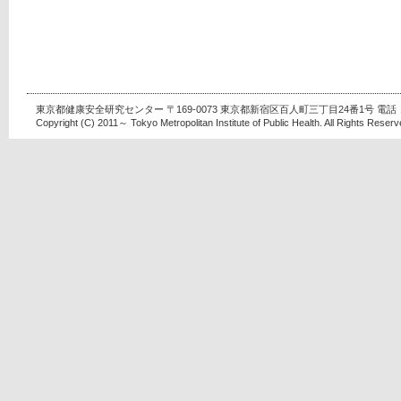
東京都健康安全研究センター 〒169-0073 東京都新宿区百人町三丁目24番1号 電話：03-
Copyright (C) 2011～ Tokyo Metropolitan Institute of Public Health. All Rights Reserv