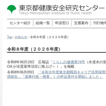
センター紹介
組織一覧
申請窓口
交通案内
刊行物
Top
-
お知らせ
- 令和８年度（２０２６年度）
令和８年度（２０２６年度）
令和8年06月19日　広報誌「
くらしの健康第74号
（水道水の安
OA が水質基準項目に格上げ～ ）」を掲載
令和8年06月09日　
「令和８年度東京都職員キャリア活用採用
境衛生」「薬事行政・検査」）の申込受付を開始しました」