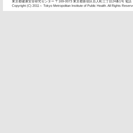
東京都健康安全研究センター 〒169-0073 東京都新宿区百人町三丁目24番1号 電話：03-
Copyright (C) 2011～ Tokyo Metropolitan Institute of Public Health. All Rights Reserv