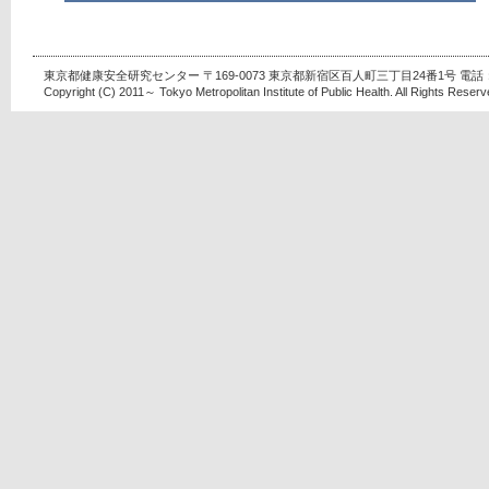
東京都健康安全研究センター 〒169-0073 東京都新宿区百人町三丁目24番1号 電話：03-
Copyright (C) 2011～ Tokyo Metropolitan Institute of Public Health. All Rights Reserv