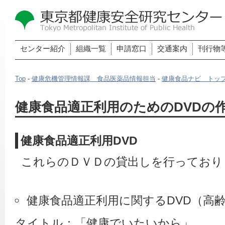
センター紹介
組織一覧
申請窓口
交通案内
刊行物
Top
-
健康危機管理情報課 食品医薬品情報担当
-
健康食品ナビ トッ
健康食品適正利用のためのDVDの
健康食品適正利用DVD
  これらのＤＶＤの貸出しを行ってお
健康食品適正利用に関するDVD（高
タイトル：「健康でいたいから」