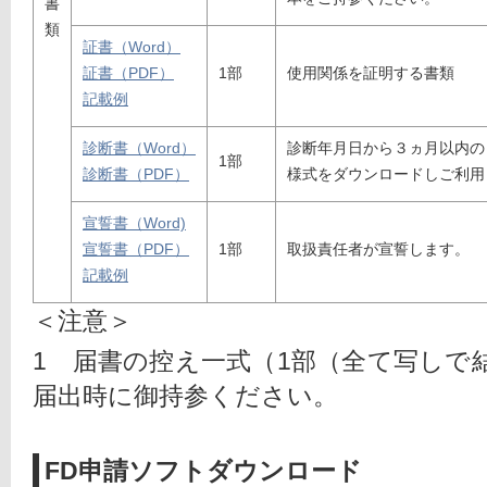
書
類
証書（Word）
証書（PDF）
1部 
使用関係を証明する書類
記載例
診断書（Word）
診断年月日から３ヵ月以内の
1部 
診断書（PDF）
様式をダウンロードしご利用
宣誓書（Word)
宣誓書（PDF）
1部 
取扱責任者が宣誓します。
記載例
＜注意＞　
1　届書の控え一式（1部（全て写しで
届出時に御持参ください。
FD申請ソフトダウンロード