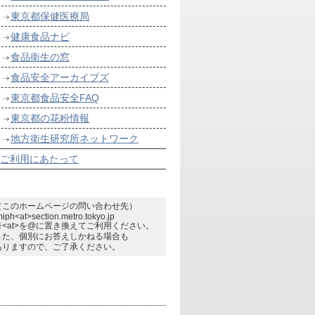
東京都保健医療局
健康食品ナビ
食品衛生の窓
食品安全アーカイブズ
東京都食品安全FAQ
東京都の花粉情報
地方衛生研究所ネットワーク
ご利用にあたって
（このホームページの問い合わせ先）
miph<at>section.metro.tokyo.jp
※<at>を@に置き換えてご利用ください。
また、個別にお答えしかねる場合も
ありますので、ご了承ください。