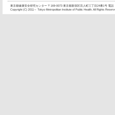
東京都健康安全研究センター 〒169-0073 東京都新宿区百人町三丁目24番1号 電話：03-
Copyright (C) 2011～ Tokyo Metropolitan Institute of Public Health. All Rights Reserv