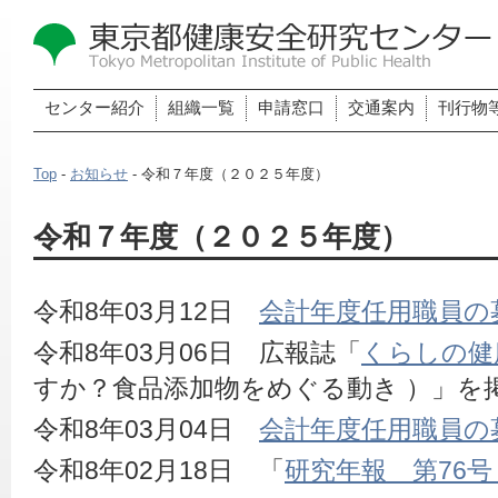
センター紹介
組織一覧
申請窓口
交通案内
刊行物
Top
-
お知らせ
- 令和７年度（２０２５年度）
令和７年度（２０２５年度）
令和8年03月12日　
会計年度任用職員の
令和8年03月06日　広報誌「
くらしの健
すか？食品添加物をめぐる動き ）」を
令和8年03月04日　
会計年度任用職員の
令和8年02月18日　「
研究年報　第76号（