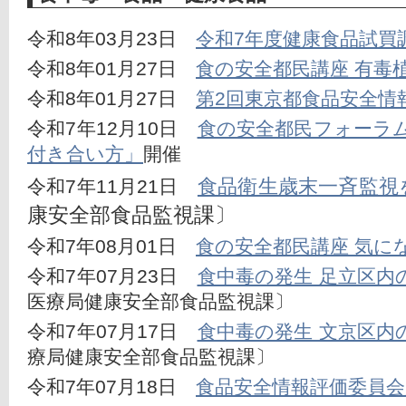
令和8年03月23日　
令和7年度健康食品試買
令和8年01月27日　
食の安全都民講座 有毒
令和8年01月27日　
第2回東京都食品安全情
令和7年12月10日　
食の安全都民フォーラ
付き合い方」
開催
食品衛生歳末一斉監視
令和7年11月21日　
康安全部食品監視課〕
令和7年08月01日　
食の安全都民講座 気に
令和7年07月23日　
食中毒の発生 足立区内
医療局健康安全部食品監視課〕
令和7年07月17日　
食中毒の発生 文京区内
療局健康安全部食品監視課〕
令和7年07月18日　
食品安全情報評価委員