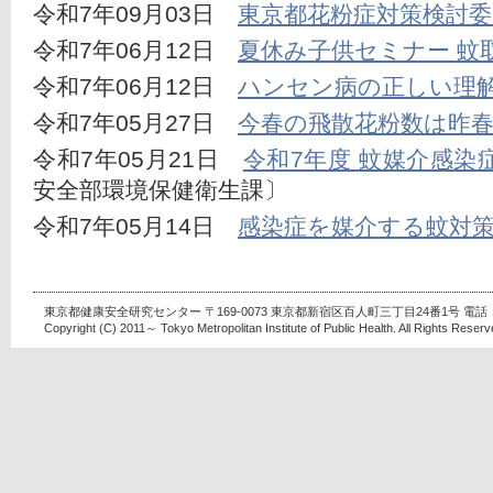
令和7年09月03日　
東京都花粉症対策検討委
令和7年06月12日　
夏休み子供セミナー 蚊
令和7年06月12日　
ハンセン病の正しい理解
令和7年05月27日　
今春の飛散花粉数は昨春
令和7年05月21日　
令和7年度 蚊媒介感染
安全部環境保健衛生課〕
令和7年05月14日　
感染症を媒介する蚊対
東京都健康安全研究センター 〒169-0073 東京都新宿区百人町三丁目24番1号 電話：03-
Copyright (C) 2011～ Tokyo Metropolitan Institute of Public Health. All Rights Reserv