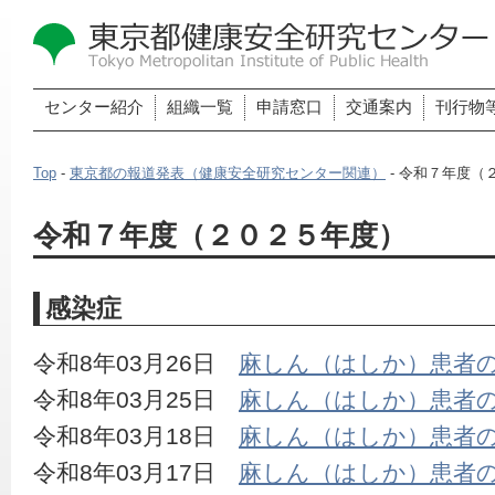
センター紹介
組織一覧
申請窓口
交通案内
刊行物
Top
-
東京都の報道発表（健康安全研究センター関連）
- 令和７年度（
令和７年度（２０２５年度）
感染症
令和8年03月26日　
麻しん（はしか）患者
令和8年03月25日　
麻しん（はしか）患者
令和8年03月18日　
麻しん（はしか）患者
令和8年03月17日　
麻しん（はしか）患者