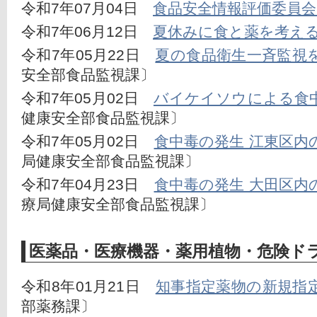
令和7年07月04日　
食品安全情報評価委員会
令和7年06月12日　
夏休みに食と薬を考え
令和7年05月22日　
夏の食品衛生一斉監視
安全部食品監視課〕
令和7年05月02日　
バイケイソウによる食
健康安全部食品監視課〕
令和7年05月02日　
食中毒の発生 江東区内
局健康安全部食品監視課〕
令和7年04月23日　
食中毒の発生 大田区内
療局健康安全部食品監視課〕
医薬品・医療機器・薬用植物・危険ド
令和8年01月21日　
知事指定薬物の新規指
部薬務課〕