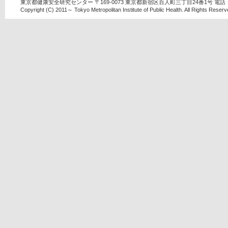
東京都健康安全研究センター 〒169-0073 東京都新宿区百人町三丁目24番1号 電話：03-
Copyright (C) 2011～ Tokyo Metropolitan Institute of Public Health. All Rights Reserv