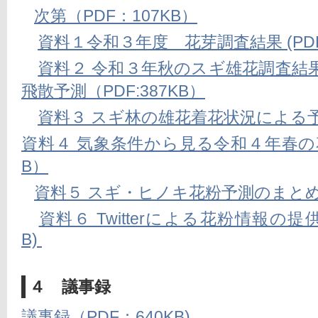
次第（PDF：107KB）
資料１令和３年度　花芽調査結果 (PDF:
資料２ 令和３年秋のスギ雄花調査結
飛散予測（PDF:387KB）
資料３ スギ林の雄花着花状況による予測
資料４ 気象条件から見る令和４年春の花粉
B）
資料５ スギ・ヒノキ花粉予測のまとめ（P
資料６ Twitterによる花粉情報の提供
B)
４ 議事録
議事録（PDF：640KB)