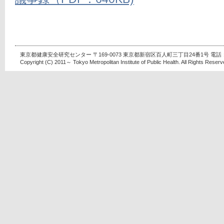
東京都健康安全研究センター 〒169-0073 東京都新宿区百人町三丁目24番1号 電話：03-
Copyright (C) 2011～ Tokyo Metropolitan Institute of Public Health. All Rights Reserv