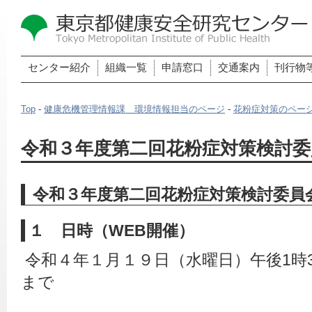
センター紹介
組織一覧
申請窓口
交通案内
刊行物
Top
-
健康危機管理情報課 環境情報担当のページ
-
花粉症対策のペー
令和３年度第二回花粉症対策検討委
令和３年度第二回花粉症対策検討委
１ 日時（WEB開催）
 令和４年１月１９日（水曜日）午後1時3
まで