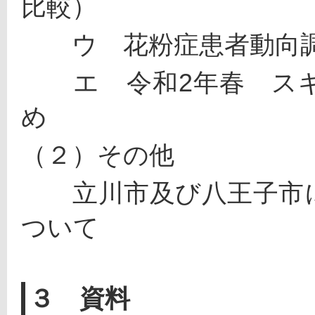
比較）
　　ウ　花粉症患者動向
　　エ　令和2年春　ス
め
（２）その他
　　立川市及び八王子市
ついて
３ 資料