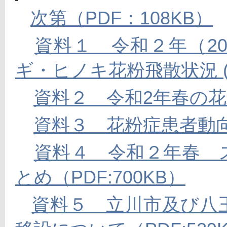
次第（PDF：108KB）
資料１　令和２年（2
ギ・ヒノキ花粉飛散状況 (PD
資料２　令和2年春の花粉
資料３　花粉症患者動向調
資料４　令和２年春　
とめ（PDF:700KB）
資料５　立川市及び八